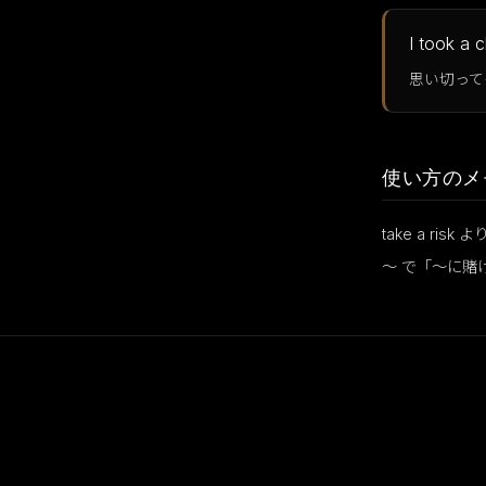
I took a 
思い切って
使い方のメ
take a ri
〜 で「〜に賭