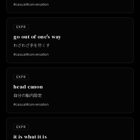
#casual
#conversation
EXPR
go out of one's way
わざわざ手を尽くす
#casual
#conversation
EXPR
head canon
自分の脳内設定
#casual
#conversation
EXPR
it is what it is