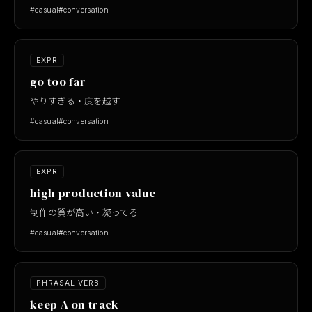
#casual
#conversation
EXPR
go too far
やりすぎる・度を越す
#casual
#conversation
EXPR
high production value
制作の質が高い・凝ってる
#casual
#conversation
PHRASAL VERB
keep A on track