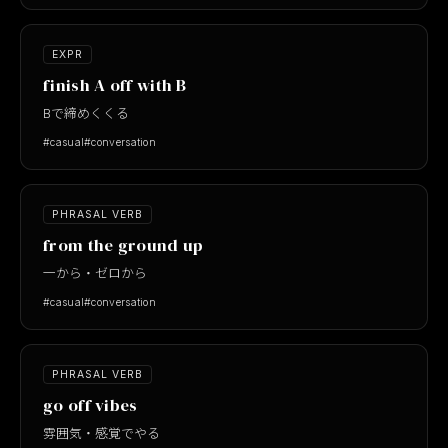
EXPR
finish A off with B
Bで締めくくる
#casual
#conversation
PHRASAL VERB
from the ground up
一から・ゼロから
#casual
#conversation
PHRASAL VERB
go off vibes
雰囲気・感覚でやる