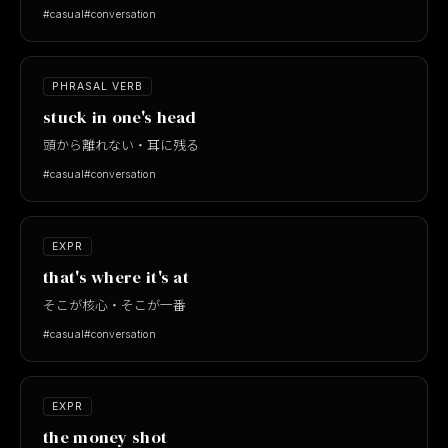
#casual
#conversation
PHRASAL VERB
stuck in one's head
頭から離れない・耳に残る
#casual
#conversation
EXPR
that's where it's at
そこが核心・そこが一番
#casual
#conversation
EXPR
the money shot