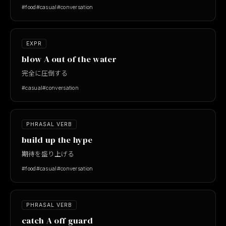
#food
#casual
#conversation
EXPR
blow A out of the water
完全に圧倒する
#casual
#conversation
PHRASAL VERB
build up the hype
期待を盛り上げる
#food
#casual
#conversation
PHRASAL VERB
catch A off guard