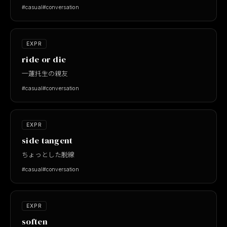
#casual
#conversation
EXPR
ride or die
一蓮托生の親友
#casual
#conversation
EXPR
side tangent
ちょっとした脱線
#casual
#conversation
EXPR
soften