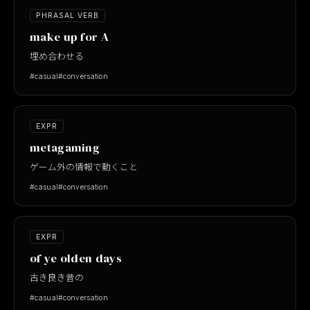
PHRASAL VERB
make up for A
埋め合わせる
#casual
#conversation
EXPR
metagaming
ゲーム外の情報で動くこと
#casual
#conversation
EXPR
of ye olden days
古き良き昔の
#casual
#conversation