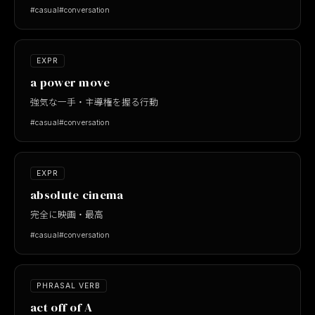
#casual
#conversation
EXPR
a power move
強気な一手・主導権を握る行動
#casual
#conversation
EXPR
absolute cinema
完全に映画・最高
#casual
#conversation
PHRASAL VERB
act off of A