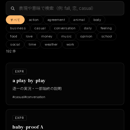
action
agreement
animal
body
すべて
business
casual
conversation
daily
feeling
food
love
money
music
opinion
school
social
time
weather
work
192 件
EXPR
a play-by-play
逐一の実況・一部始終の説明
#casual
#conversation
EXPR
baby-proof A