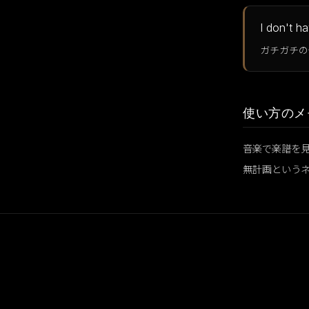
I don't hav
ガチガチの
使い方のメ
音楽で楽譜を
無計画という