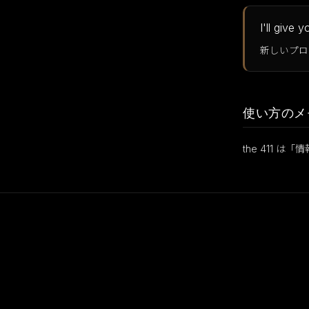
I'll give
新しいプロ
使い方のメ
the 411 