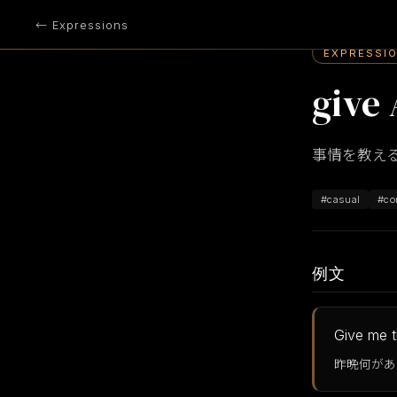
← Expressions
EXPRESSI
give 
事情を教え
#casual
#co
例文
Give me t
昨晩何があ