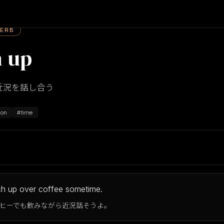
VERB
h up
近況を話し合う
ion
#time
ch up over coffee sometime.
ヒーでも飲みながら近況話そうよ。