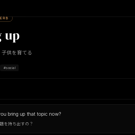
VERB
g up
、子供を育てる
#social
ou bring up that topic now?
題を持ち出すの？